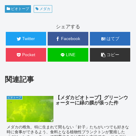
ビオトープ
メダカ
シェアする
Twitter
Facebook
はてブ
Pocket
LINE
コピー
関連記事
【メダカビオトープ】グリーンウ
ビオトープ
ォーターに緑の膜が張った件
メダカの稚魚、特に生まれて間もない「針子」たちがいつでも好きな
時に食事ができるよう、食料となる植物性プランクトンが繁殖した