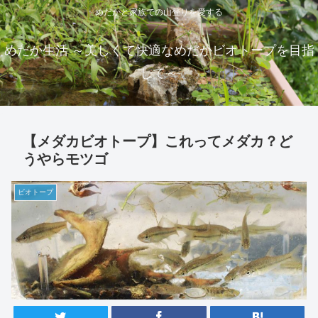
めだかと家族での山登りを愛する
めだか生活 ～美しくて快適なめだかビオトープを目指
して～
【メダカビオトープ】これってメダカ？ど
うやらモツゴ
ビオトープ