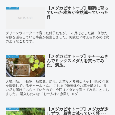
【メダカビオトープ】順調に育っ
ビオトープ
ていった稚魚が突然減っていった
件
グリーンウォーターで育った針子たちが、1ヶ月ほどした後、何故だ
か数を減らしている事案が発生しました。何故だ？考えられるのは次
のようなことです。
【メダカビオトープ】チャームさ
ビオトープ
んでミックスメダカを買ってみ
た。満足。
犬猫用品、小動物、熱帯魚、昆虫、水草など多彩なペット用品や生体
を販売しているチャームさん。 これまで睡蓮鉢や水草を購入し、良
い品を届けてもらっていたので、今回はメダカを買ってみることにし
ました。 購入したのは「お一人様３点限り メダ...
【メダカビオトープ】メダカが少
ビオトープ
しずつ、着実に減っていく怪･･･