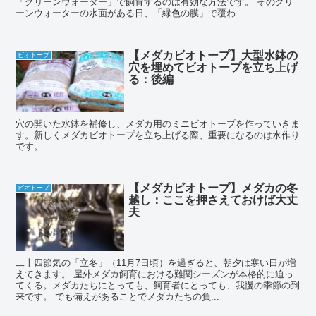
「グリーンウォーター」で飼育するのは有効な方法です。 そのグリ
ーンウォーターの水面がある日、「緑色の膜」で覆わ...
【メダカビオトープ】大型水鉢の
ビオトープ
穴を埋めてビオトープを立ち上げ
る：後編
穴の開いた水鉢を補修し、メダカ用のミニビオトープを作っていきま
す。新しくメダカビオトープを立ち上げる際、重要になるのは水作り
です。
【メダカビオトープ】メダカの冬
ビオトープ
越し：ここを押さえておけば大丈
夫
二十四節気の「立冬」（11月7日頃）を過ぎると、朝夕は寒い日が増
えてきます。 屋外メダカ飼育における難関シーズンが本格的に迫っ
てくる。メダカたちにとっても、飼育者にとっても、我慢の季節の到
来です。 でも備えがあることでメダカたちの負...