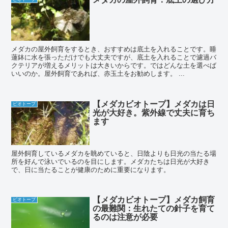
メダカの屋外飼育をするとき、おすすめは底土を入れることです。睡
蓮鉢に水を張っただけでも大丈夫ですが、底土を入れることで濾過バ
クテリアが増えるメリットは大きいからです。ではどんな土を選べば
いいのか。屋外飼育であれば、赤玉土をお勧めします。 ...
【メダカビオトープ】メダカは日
ビオトープ
光が大好き。紫外線で丈夫に育ち
ます
屋外飼育しているメダカを眺めていると、日陰よりも日光の当たる場
所を好んで泳いでいるのを目にします。メダカたちは日光が大好き
で、日に当たることが健康のために重要になります。
【メダカビオトープ】メダカ飼育
ビオトープ
の最難関：生れたての針子を育て
るのは注意が必要