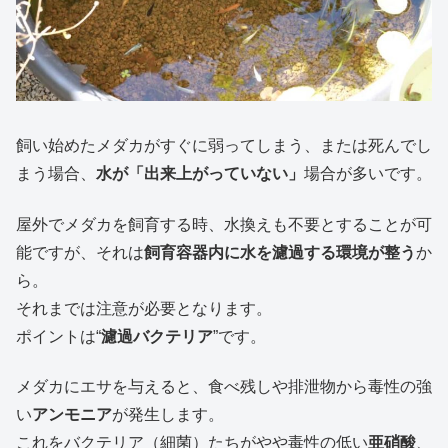
飼い始めたメダカがすぐに弱ってしまう、または死んでし
まう場合、
水が「出来上がっていない」
場合が多いです。
屋外でメダカを飼育する時、水換えも不要とすることが可
能ですが、それは
飼育容器内に水を濾過する環境が整う
か
ら。
それまでは注意が必要となります。
ポイントは“
濾過バクテリア
”です。
メダカにエサを与えると、食べ残しや排泄物から毒性の強
い
アンモニア
が発生します。
これをバクテリア（細菌）たちがやや毒性の低い
亜硝酸
、