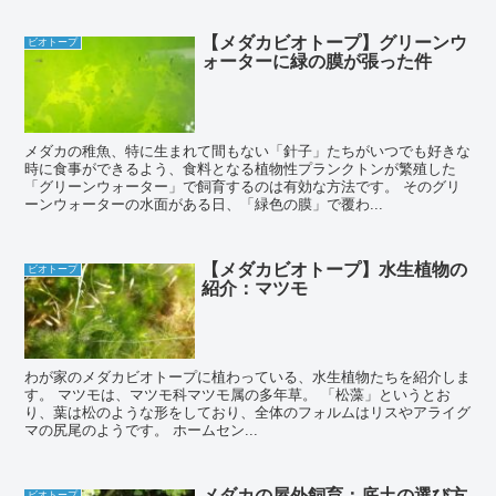
【メダカビオトープ】グリーンウ
ビオトープ
ォーターに緑の膜が張った件
メダカの稚魚、特に生まれて間もない「針子」たちがいつでも好きな
時に食事ができるよう、食料となる植物性プランクトンが繁殖した
「グリーンウォーター」で飼育するのは有効な方法です。 そのグリ
ーンウォーターの水面がある日、「緑色の膜」で覆わ...
【メダカビオトープ】水生植物の
ビオトープ
紹介：マツモ
わが家のメダカビオトープに植わっている、水生植物たちを紹介しま
す。 マツモは、マツモ科マツモ属の多年草。 「松藻」というとお
り、葉は松のような形をしており、全体のフォルムはリスやアライグ
マの尻尾のようです。 ホームセン...
メダカの屋外飼育：底土の選び方
ビオトープ