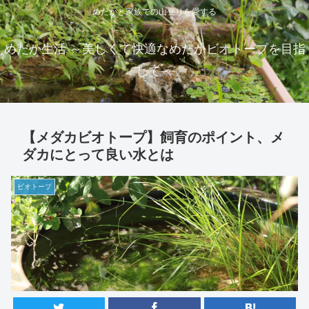
めだかと家族での山登りを愛する
めだか生活 ～美しくて快適なめだかビオトープを目指
して～
【メダカビオトープ】飼育のポイント、メ
ダカにとって良い水とは
ビオトープ